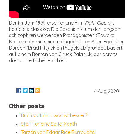
Der im Jahr 1999 erschienene Film
Fight Club
gilt
heute als Klassiker. Die Geschichte um den langsam
schizophren werdenden Protagonisten (Edward
Norten) der mit seinem eingebildeten Alter-Ego Tyler
Durden (Brad Pitt) einen Prügelclub gründet, basiert
auf einem Roman von Chuck Palaniuk, der bereits
drei Jahre früher erschien.
4 Aug 2020
Other posts
Buch vs. Film – was ist besser?
Stoff für eine Serie: Xanth
Tarzan von Edgar Rice Burroughs