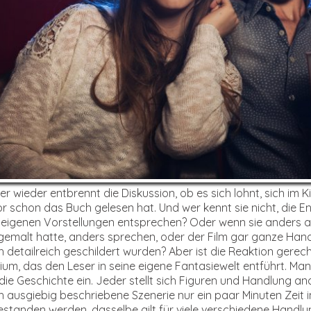
r wieder entbrennt die Diskussion, ob es sich lohnt, sich im
r schon das Buch gelesen hat. Und wer kennt sie nicht, die 
eigenen Vorstellungen entsprechen? Oder wenn sie anders a
emalt hatte, anders sprechen, oder der Film gar ganze Hand
 detailreich geschildert wurden? Aber ist die Reaktion gerecht
um, das den Leser in seine eigene Fantasiewelt entführt. Man n
die Geschichte ein. Jeder stellt sich Figuren und Handlung an
 ausgiebig beschriebene Szenerie nur ein paar Minuten Zeit 
standen werden, dasselbe gilt für viele verschiedene Handlu