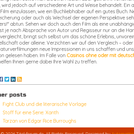
, wird jedoch auf verschiedene Art und Weise behandelt. Ein a
Film einzulassen, wie ein Buchliebhaber auf ein gutes Buch.
icherung oder auch als Wechsel der eigenen Perspektive seh
rs!" abtun. Sehen wir doch auch den Film als eine unabhängig
ist je nach Absprache von Autor und Regisseur nur an die Ha
vergleicht, bringt sich selbst um das schöne Erlebnis, unvor
llschaft oder alleine: Verzichten wir auf den Vergleich – od
raturverfilmungen neue Impressionen in uns schaffen und uns
n gelesen haben. Im Falle von
Casinos ohne oder mit deutsc
helfen Ihnen gerne dabei Ihre Wahl zu treffen.
her posts
Fight Club und die literarische Vorlage
Stoff für eine Serie: Xanth
Tarzan von Edgar Rice Burroughs
© 2026 Titel-forum.de. All Rights Reserved. Designed by
Automattic