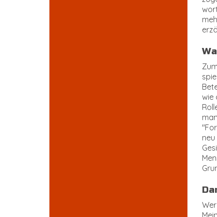
wort
mehr
erzä
Wa
Zum 
spie
Bete
wie
Roll
mang
"For
neu
Gesi
Mens
Grun
Da
Wer 
Mein