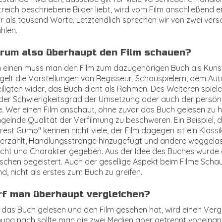
reich beschriebene Bilder liebt, wird vom Film anschließend en
 als tausend Worte. Letztendlich sprechen wir von zwei vers
hlen.
rum also überhaupt den Film schauen?
einen muss man den Film zum dazugehörigen Buch als Kunstwe
gelt die Vorstellungen von Regisseur, Schauspielern, dem Au
iligten wider, das Buch dient als Rahmen. Des Weiteren spie
 der Schwierigkeitsgrad der Umsetzung oder auch der persö
e. Wer einen Film anschaut, ohne zuvor das Buch gelesen zu ha
elnde Qualität der Verfilmung zu beschweren. Ein Beispiel, 
rest Gump" kennen nicht viele, der Film dagegen ist ein Klass
 erzählt, Handlungsstränge hinzugefügt und andere weggelas
cht und Charakter gegeben. Aus der Idee des Buches wurde ei
chen begeistert. Auch der gesellige Aspekt beim Filme Schauen
d, nicht als erstes zum Buch zu greifen.
rf man überhaupt vergleichen?
das Buch gelesen und den Film gesehen hat, wird einen Vergl
ung nach sollte man die zwei Medien aber getrennt voneinan