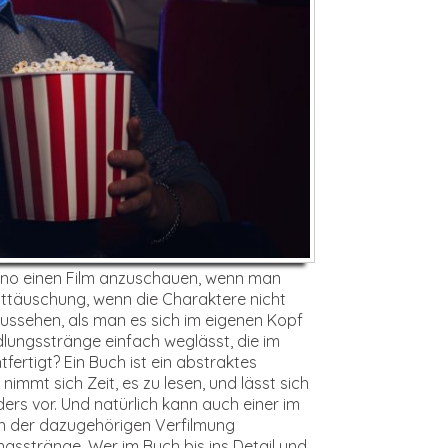
 Kino einen Film anzuschauen, wenn man
Enttäuschung, wenn die Charaktere nicht
ussehen, als man es sich im eigenen Kopf
lungsstränge einfach weglässt, die im
fertigt? Ein Buch ist ein abstraktes
immt sich Zeit, es zu lesen, und lässt sich
ders vor. Und natürlich kann auch einer im
in der dazugehörigen Verfilmung
ngsstränge. Wer im Buch bis ins Detail und