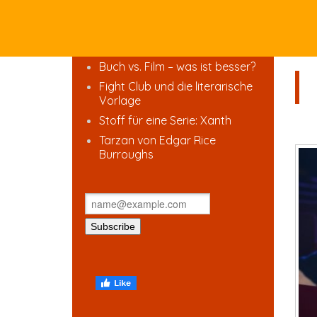
Buch vs. Film – was ist besser?
Fight Club und die literarische
Vorlage
Stoff für eine Serie: Xanth
Tarzan von Edgar Rice
Burroughs