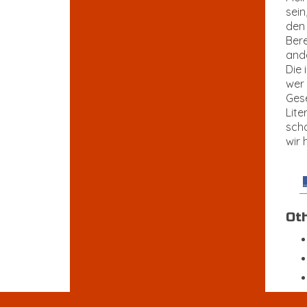
sein
den 
Bere
ande
Die 
wer 
Gese
Lite
scho
wir 
Ot