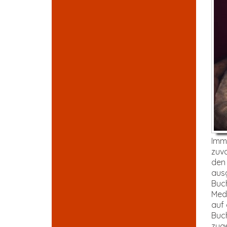
Imme
zuvo
den 
ausg
Buch
Medi
auf 
Buch
zuge